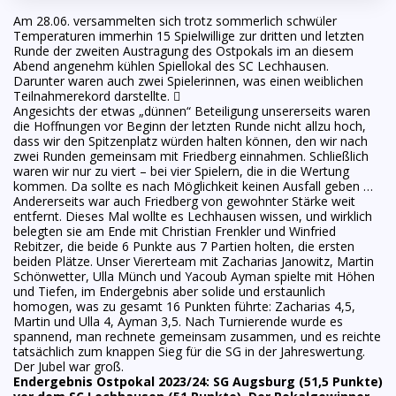
Am 28.06. versammelten sich trotz sommerlich schwüler
Temperaturen immerhin 15 Spielwillige zur dritten und letzten
Runde der zweiten Austragung des Ostpokals im an diesem
Abend angenehm kühlen Spiellokal des SC Lechhausen.
Darunter waren auch zwei Spielerinnen, was einen weiblichen
Teilnahmerekord darstellte. 
Angesichts der etwas „dünnen“ Beteiligung unsererseits waren
die Hoffnungen vor Beginn der letzten Runde nicht allzu hoch,
dass wir den Spitzenplatz würden halten können, den wir nach
zwei Runden gemeinsam mit Friedberg einnahmen. Schließlich
waren wir nur zu viert – bei vier Spielern, die in die Wertung
kommen. Da sollte es nach Möglichkeit keinen Ausfall geben …
Andererseits war auch Friedberg von gewohnter Stärke weit
entfernt. Dieses Mal wollte es Lechhausen wissen, und wirklich
belegten sie am Ende mit Christian Frenkler und Winfried
Rebitzer, die beide 6 Punkte aus 7 Partien holten, die ersten
beiden Plätze. Unser Viererteam mit Zacharias Janowitz, Martin
Schönwetter, Ulla Münch und Yacoub Ayman spielte mit Höhen
und Tiefen, im Endergebnis aber solide und erstaunlich
homogen, was zu gesamt 16 Punkten führte: Zacharias 4,5,
Martin und Ulla 4, Ayman 3,5. Nach Turnierende wurde es
spannend, man rechnete gemeinsam zusammen, und es reichte
tatsächlich zum knappen Sieg für die SG in der Jahreswertung.
Der Jubel war groß.
Endergebnis Ostpokal 2023/24:
SG Augsburg (51,5 Punkte)